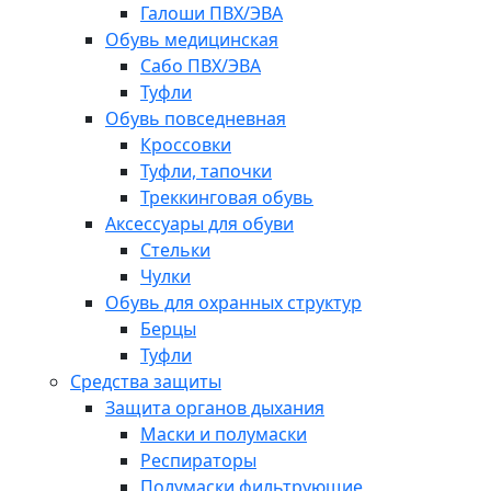
Галоши ПВХ/ЭВА
Обувь медицинская
Сабо ПВХ/ЭВА
Туфли
Обувь повседневная
Кроссовки
Туфли, тапочки
Треккинговая обувь
Аксессуары для обуви
Стельки
Чулки
Обувь для охранных структур
Берцы
Туфли
Средства защиты
Защита органов дыхания
Маски и полумаски
Респираторы
Полумаски фильтрующие