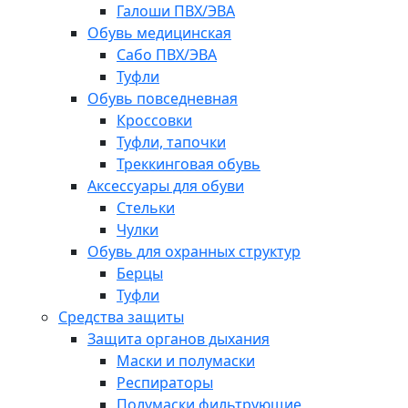
Галоши ПВХ/ЭВА
Обувь медицинская
Сабо ПВХ/ЭВА
Туфли
Обувь повседневная
Кроссовки
Туфли, тапочки
Треккинговая обувь
Аксессуары для обуви
Стельки
Чулки
Обувь для охранных структур
Берцы
Туфли
Средства защиты
Защита органов дыхания
Маски и полумаски
Респираторы
Полумаски фильтрующие