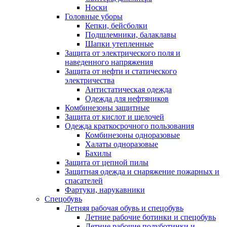
Носки
Головные уборы
Кепки, бейсболки
Подшлемники, балаклавы
Шапки утепленные
Защита от электрического поля и
наведенного напряжения
Защита от нефти и статического
электричества
Антистатическая одежда
Одежда для нефтяников
Комбинезоны защитные
Защита от кислот и щелочей
Одежда краткосрочного пользования
Комбинезоны одноразовые
Халаты одноразовые
Бахилы
Защита от цепной пилы
Защитная одежда и снаряжение пожарных и
спасателей
Фартуки, нарукавники
Спецобувь
Летняя рабочая обувь и спецобувь
Летние рабочие ботинки и спецобувь
Летние рабочие полуботинки и