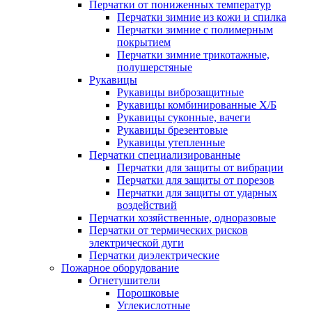
Перчатки от пониженных температур
Перчатки зимние из кожи и спилка
Перчатки зимние с полимерным
покрытием
Перчатки зимние трикотажные,
полушерстяные
Рукавицы
Рукавицы виброзащитные
Рукавицы комбинированные Х/Б
Рукавицы суконные, вачеги
Рукавицы брезентовые
Рукавицы утепленные
Перчатки специализированные
Перчатки для защиты от вибрации
Перчатки для защиты от порезов
Перчатки для защиты от ударных
воздействий
Перчатки хозяйственные, одноразовые
Перчатки от термических рисков
электрической дуги
Перчатки диэлектрические
Пожарное оборудование
Огнетушители
Порошковые
Углекислотные