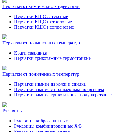
Перчатки от химических воздействий
Перчатки КЩС латексные
Перчатки КЩС нитриловые
Перчатки КЩС неопреновые
Перчатки от повышенных температур
Краги сварщика
Перчатки трикотажные термостойкие
Перчатки от пониженных температур
Перчатки зимние из кожи и спилка
Перчатки зимние с полимерным покрытием
Перчатки зимние трикотажные, полушерстяные
Рукавицы
Рукавицы виброзащитные
Рукавицы комбинированные Х/Б
Рукавицы суконные, вачеги