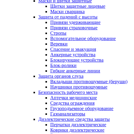
Маски и щитки защитные
Щитки защитные лицевые
Маски сварщика
Защита от падений с высоты
Привязи удерживающие
Привязи страховочные
Стропы
Вспомогательное оборудование
Веревки
Спасение и эвакуация
Анкерные устройства
Блокирующие устройства
Блок-ролики
Гибкие анкерные линии
Защита органов слуха
Вкладыши противошумные (беруши)
Наушники противошумные
Безопасность рабочего места
Аптечки медицинские
Средства ограждения
Грузоподъемное оборудование
Газоанализаторы
Диэлектрические средства защиты
Перчатки диэлектрические
Коврики диэлектрические