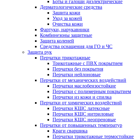
Боты и галоши диэлектрические
Дерматологические средства
Защита кожи
Уход за кожей
Очистка кожи
Фартуки, нарукавники
Комбинезоны защитные
Защита коленей
Средства оснащения для ГО и ЧС
Защита рук
Перчатки трикотажные
Трикотажные с ПВХ покрытием
Перчатки без покрытия
Перчатки нейлоновые
Перчатки от механических воздействий
Перчатки маслобензостойкие
Перчатки с полимерным покрытием
Перчатки из кожи и спилка
Перчатки от химических воздействий
Перчатки КЩС латексные
Перчатки КЩС нитриловые
Перчатки КЩС неопреновые
Перчатки от повышенных температур
Краги сварщика
Перчатки трикотажные термостойкие