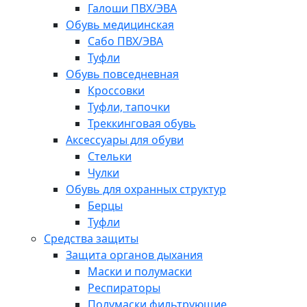
Галоши ПВХ/ЭВА
Обувь медицинская
Сабо ПВХ/ЭВА
Туфли
Обувь повседневная
Кроссовки
Туфли, тапочки
Треккинговая обувь
Аксессуары для обуви
Стельки
Чулки
Обувь для охранных структур
Берцы
Туфли
Средства защиты
Защита органов дыхания
Маски и полумаски
Респираторы
Полумаски фильтрующие