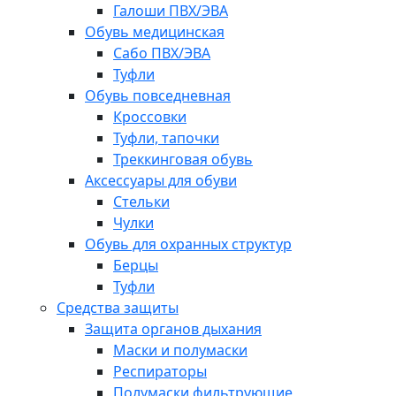
Галоши ПВХ/ЭВА
Обувь медицинская
Сабо ПВХ/ЭВА
Туфли
Обувь повседневная
Кроссовки
Туфли, тапочки
Треккинговая обувь
Аксессуары для обуви
Стельки
Чулки
Обувь для охранных структур
Берцы
Туфли
Средства защиты
Защита органов дыхания
Маски и полумаски
Респираторы
Полумаски фильтрующие