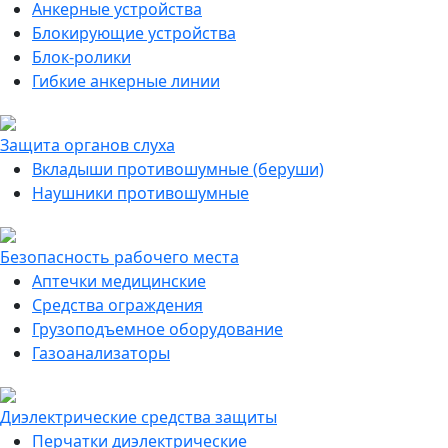
Анкерные устройства
Блокирующие устройства
Блок-ролики
Гибкие анкерные линии
Защита органов слуха
Вкладыши противошумные (беруши)
Наушники противошумные
Безопасность рабочего места
Аптечки медицинские
Средства ограждения
Грузоподъемное оборудование
Газоанализаторы
Диэлектрические средства защиты
Перчатки диэлектрические