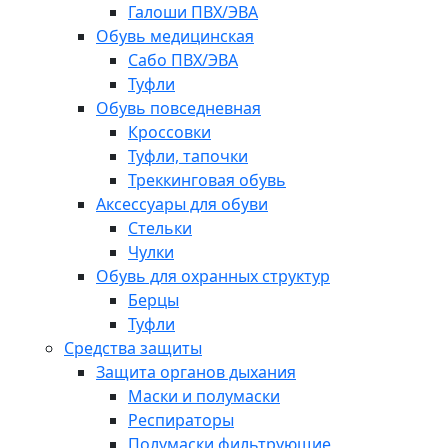
Галоши ПВХ/ЭВА
Обувь медицинская
Сабо ПВХ/ЭВА
Туфли
Обувь повседневная
Кроссовки
Туфли, тапочки
Треккинговая обувь
Аксессуары для обуви
Стельки
Чулки
Обувь для охранных структур
Берцы
Туфли
Средства защиты
Защита органов дыхания
Маски и полумаски
Респираторы
Полумаски фильтрующие