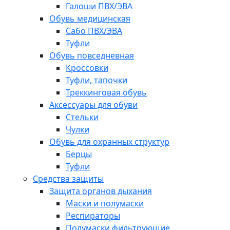
Галоши ПВХ/ЭВА
Обувь медицинская
Сабо ПВХ/ЭВА
Туфли
Обувь повседневная
Кроссовки
Туфли, тапочки
Треккинговая обувь
Аксессуары для обуви
Стельки
Чулки
Обувь для охранных структур
Берцы
Туфли
Средства защиты
Защита органов дыхания
Маски и полумаски
Респираторы
Полумаски фильтрующие