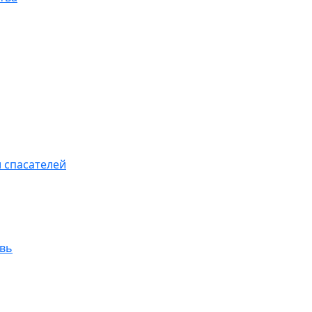
 спасателей
увь