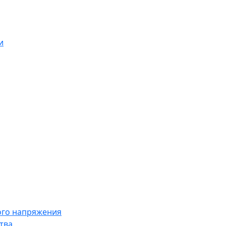
и
ого напряжения
тва