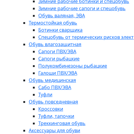
Зимние рабочие ботинки и спецобувь
Зимние рабочие сапоги и спецобувь
Обувь валяная, ЭВА
Термостойкая обувь
Ботинки сварщика
Спецобувь от термических рисков элект
Обувь влагозащитная
Сапоги ПВХ/ЭВА
Сапоги рыбацкие
Полукомбинезоны рыбацкие
Галоши ПВХ/ЭВА
Обувь медицинская
Сабо ПВХ/ЭВА
Туфли
Обувь повседневная
Кроссовки
Туфли, тапочки
Треккинговая обувь
Аксессуары для обуви