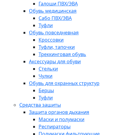
Галоши ПВХ/ЭВА
Обувь медицинская
Сабо ПВХ/ЭВА
Туфли
Обувь повседневная
Кроссовки
Туфли, тапочки
Треккинговая обувь
Аксессуары для обуви
Стельки
Чулки
Обувь для охранных структур
Берцы
Туфли
Средства защиты
Защита органов дыхания
Маски и полумаски
Респираторы
Полумаски фильтрующие