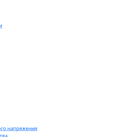
и
ого напряжения
тва