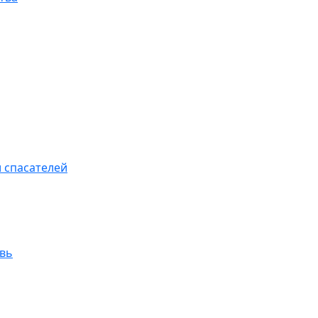
 спасателей
увь