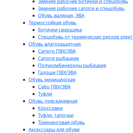
Зимние рабочие ботинки и спецобувь
Зимние рабочие сапоги и спецобувь
Обувь валяная, ЭВА
Термостойкая обувь
Ботинки сварщика
Спецобувь от термических рисков элект
Обувь влагозащитная
Сапоги ПВХ/ЭВА
Сапоги рыбацкие
Полукомбинезоны рыбацкие
Галоши ПВХ/ЭВА
Обувь медицинская
Сабо ПВХ/ЭВА
Туфли
Обувь повседневная
Кроссовки
Туфли, тапочки
Треккинговая обувь
Аксессуары для обуви