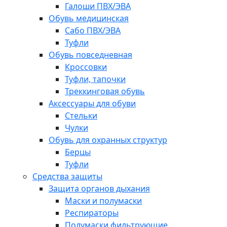
Галоши ПВХ/ЭВА
Обувь медицинская
Сабо ПВХ/ЭВА
Туфли
Обувь повседневная
Кроссовки
Туфли, тапочки
Треккинговая обувь
Аксессуары для обуви
Стельки
Чулки
Обувь для охранных структур
Берцы
Туфли
Средства защиты
Защита органов дыхания
Маски и полумаски
Респираторы
Полумаски фильтрующие