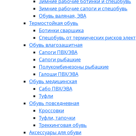
Зимние рабочие ботинки и спецобувь
Зимние рабочие сапоги и спецобувь
Обувь валяная, ЭВА
Термостойкая обувь
Ботинки сварщика
Спецобувь от термических рисков элект
Обувь влагозащитная
Сапоги ПВХ/ЭВА
Сапоги рыбацкие
Полукомбинезоны рыбацкие
Галоши ПВХ/ЭВА
Обувь медицинская
Сабо ПВХ/ЭВА
Туфли
Обувь повседневная
Кроссовки
Туфли, тапочки
Треккинговая обувь
Аксессуары для обуви