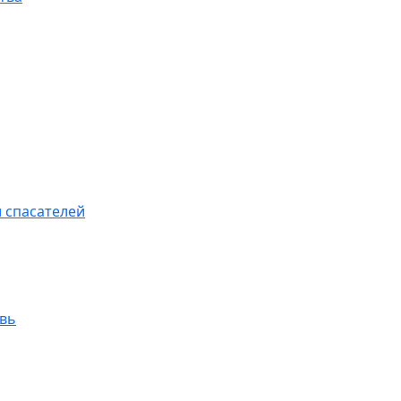
 спасателей
увь