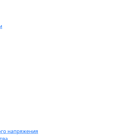
и
ого напряжения
тва