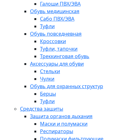
Галоши ПВХ/ЭВА
Обувь медицинская
Сабо ПВХ/ЭВА
Туфли
Обувь повседневная
Кроссовки
Туфли, тапочки
Треккинговая обувь
Аксессуары для обуви
Стельки
Чулки
Обувь для охранных структур
Берцы
Туфли
Средства защиты
Защита органов дыхания
Маски и полумаски
Респираторы
Полумаски фильтрующие