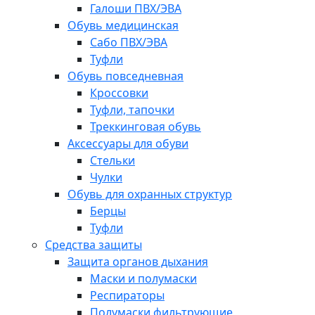
Галоши ПВХ/ЭВА
Обувь медицинская
Сабо ПВХ/ЭВА
Туфли
Обувь повседневная
Кроссовки
Туфли, тапочки
Треккинговая обувь
Аксессуары для обуви
Стельки
Чулки
Обувь для охранных структур
Берцы
Туфли
Средства защиты
Защита органов дыхания
Маски и полумаски
Респираторы
Полумаски фильтрующие