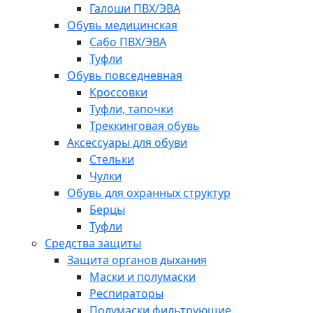
Галоши ПВХ/ЭВА
Обувь медицинская
Сабо ПВХ/ЭВА
Туфли
Обувь повседневная
Кроссовки
Туфли, тапочки
Треккинговая обувь
Аксессуары для обуви
Стельки
Чулки
Обувь для охранных структур
Берцы
Туфли
Средства защиты
Защита органов дыхания
Маски и полумаски
Респираторы
Полумаски фильтрующие